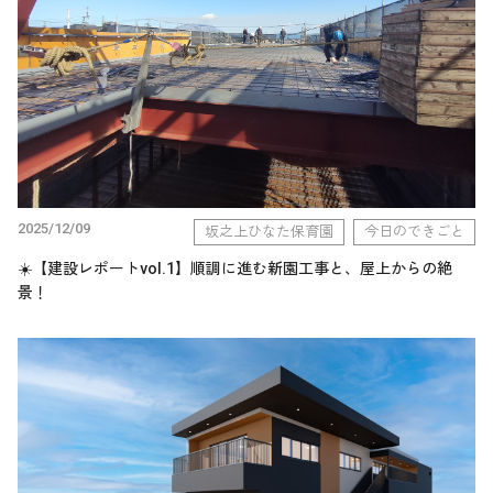
2025/12/09
坂之上ひなた保育園
今日のできごと
☀️【建設レポートvol.1】順調に進む新園工事と、屋上からの絶
景！