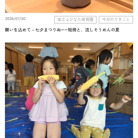
2026/07/30
坂之上ひなた保育園
今日のできごと
願いを込めて～七夕まつり🎋——短冊と、流しそうめんの夏