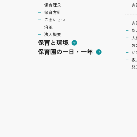
保育理念
吉
保育方針
ごあいさつ
吉
沿革
あ
法人概要
大
保育と環境
お
保育園の一日・一年
い
坂
発