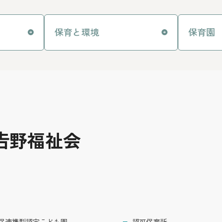
て
保育と環境
保育園
𠮷野福祉会
保連携型認定こども園
認可保育所