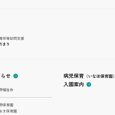
育所等訪問支援
だまり
しらせ
病児保育
（いなほ保育園
入園案内
野福祉会
野保育園
おき保育園