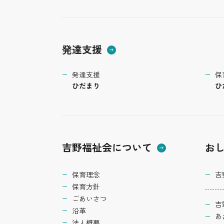
発達支援
発達支援
保
ひだまり
ひ
吉野福祉会について
お
保育理念
吉
保育方針
ごあいさつ
吉
沿革
あ
法人概要