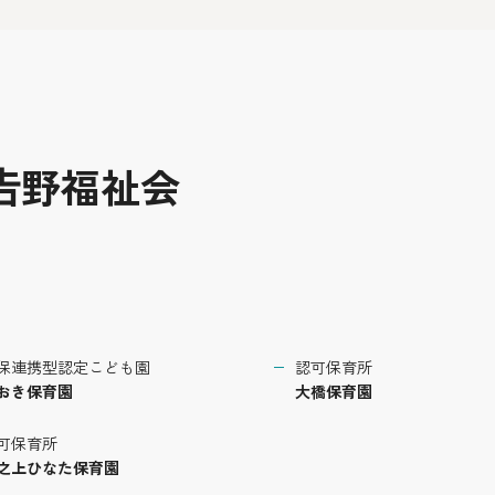
𠮷野福祉会
保連携型認定こども園
認可保育所
おき保育園
大橋保育園
可保育所
之上ひなた保育園